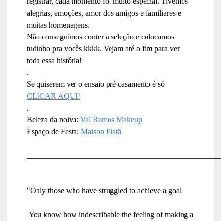
registrar, cada momento foi muito especial. Tivemos
alegrias, emoções, amor dos amigos e familiares e
muitas homenagens.
Não conseguimos conter a seleção e colocamos
tudinho pra vocês kkkk. Vejam até o fim para ver
toda essa história!
.
Se quiserem ver o ensaio pré casamento é só
CLICAR AQUI!
.
Beleza da noiva:
Val Ramos Makeup
Espaço de Festa:
Maison Piatã
_________________________________________________
"Only those who have struggled to achieve a goal
You know how indescribable the feeling of making a