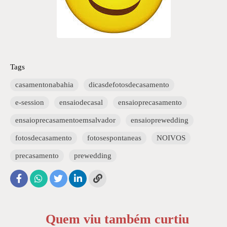
Tags
casamentonabahia
dicasdefotosdecasamento
e-session
ensaiodecasal
ensaioprecasamento
ensaioprecasamentoemsalvador
ensaioprewedding
fotosdecasamento
fotosespontaneas
NOIVOS
precasamento
prewedding
Quem viu também curtiu