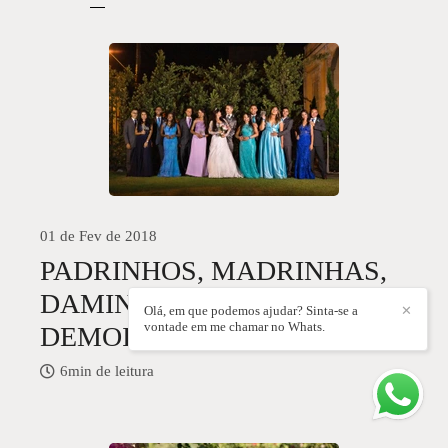
01 de Fev de 2018
PADRINHOS, MADRINHAS,
DAMINHAS, PAJENS E
Olá, em que podemos ajudar? Sinta-se a
✕
vontade em me chamar no Whats.
DEMOISELLES
6min de leitura