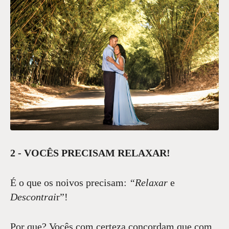
2 - VOCÊS PRECISAM RELAXAR!
É o que os noivos precisam:
“Relaxar
e
Descontrai
r”!
Por que? Vocês com certeza concordam que com